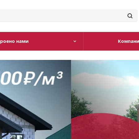
роено нами
Компан