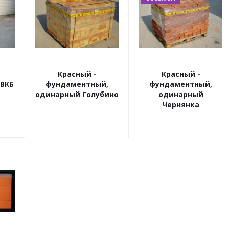
Красный -
Красный -
 ВКБ
фундаментный,
фундаментный,
одинарный Голубино
одинарный
Чернянка