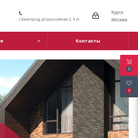
Курск
Москва
г.Белгород, ул.Шоссейная 2, 3 эт.
ия
Контакты
0
0