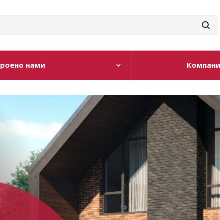
роено нами
Компан