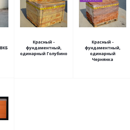
Красный -
Красный -
 ВКБ
фундаментный,
фундаментный,
одинарный Голубино
одинарный
Чернянка