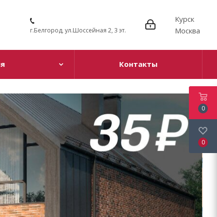
Курск
Москва
г.Белгород, ул.Шоссейная 2, 3 эт.
ия
Контакты
0
0