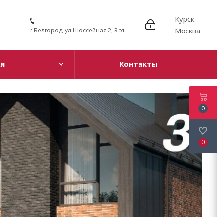
Курск
Москва
г.Белгород, ул.Шоссейная 2, 3 эт.
ия
Контакты
0
0