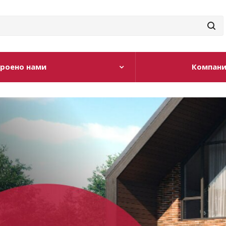
роено нами
Компан