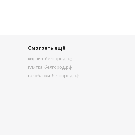
Смотреть ещё
кирпич-белгород.рф
плитка-белгород.рф
газоблоки-белгород.рф