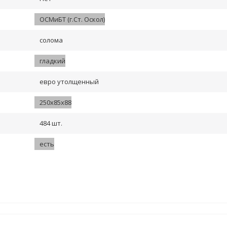
ОСМиБТ (г.Ст. Оскол)
солома
гладкий
евро утолщенный
250х85х88
484 шт.
есть