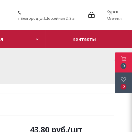
Курск
Москва
г.Белгород, ул.Шоссейная 2, 3 эт.
ия
Контакты
0
0
43.80
руб.
/шт