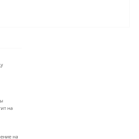
цу
Вы
тит на
дение на