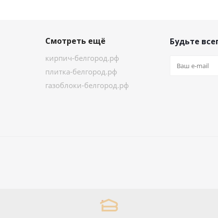
Смотреть ещё
Будьте всег
кирпич-белгород.рф
плитка-белгород.рф
газоблоки-белгород.рф