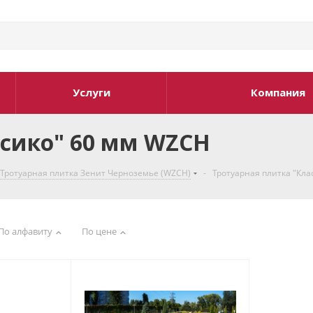
Услуги
Компания
ссико" 60 мм WZCH
Тротуарная плитка Зенит Черноземье (WZCH)
-
Тротуарная плитка "Кла
По алфавиту
По цене