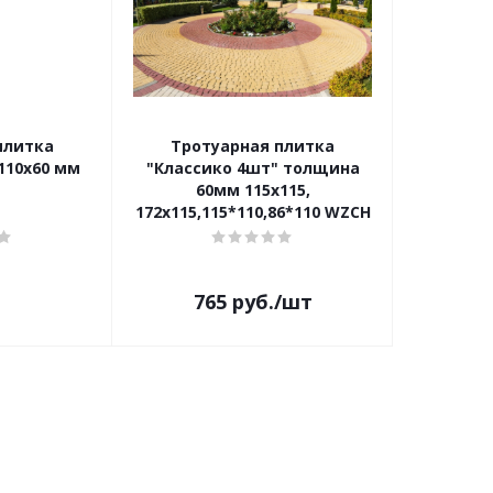
плитка
Тротуарная плитка
110x60 мм
"Классико 4шт" толщина
60мм 115x115,
172x115,115*110,86*110 WZCH
765
руб.
/шт