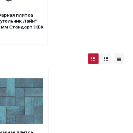
уарная плитка
угольник Лайн"
0 мм Стандарт ЖБК
уарная плитка