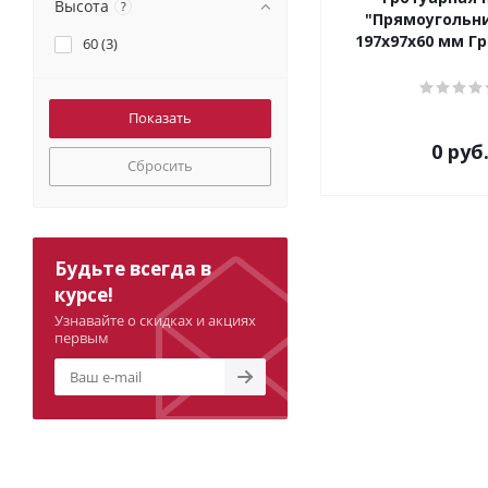
Высота
?
"Прямоугольн
197х97х60 мм Г
60 (
3
)
0 руб
Сбросить
Будьте всегда в
курсе!
Узнавайте о скидках и акциях
первым