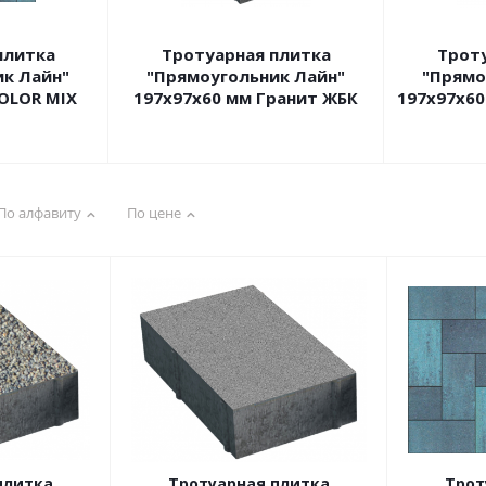
плитка
Тротуарная плитка
Трот
к Лайн"
"Прямоугольник Лайн"
"Прямо
OLOR MIX
197х97х60 мм Гранит ЖБК
197х97х6
По алфавиту
По цене
плитка
Тротуарная плитка
Трот