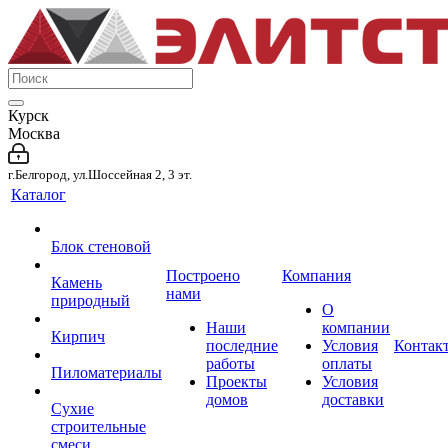
Курск
Москва
г.Белгород, ул.Шоссейная 2, 3 эт.
Каталог
Блок стеновой
Построено
Компания
Камень
нами
природный
О
Наши
компании
Кирпич
последние
Условия
Контак
работы
оплаты
Пиломатериалы
Проекты
Условия
домов
доставки
Сухие
строительные
смеси