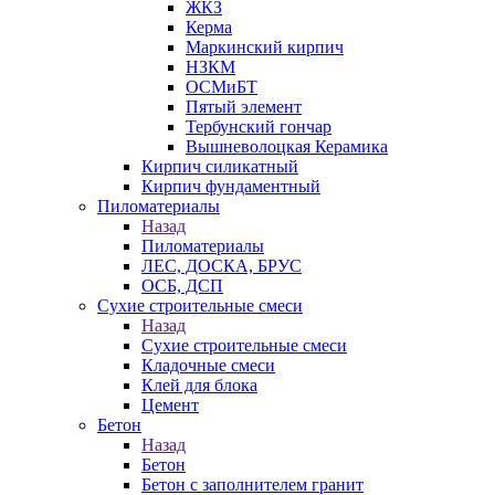
ЖКЗ
Керма
Маркинский кирпич
НЗКМ
ОСМиБТ
Пятый элемент
Тербунский гончар
Вышневолоцкая Керамика
Кирпич силикатный
Кирпич фундаментный
Пиломатериалы
Назад
Пиломатериалы
ЛЕС, ДОСКА, БРУС
ОСБ, ДСП
Сухие строительные смеси
Назад
Сухие строительные смеси
Кладочные смеси
Клей для блока
Цемент
Бетон
Назад
Бетон
Бетон с заполнителем гранит