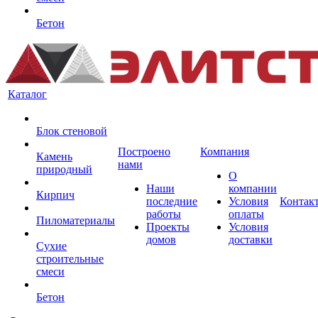
Бетон
Каталог
Блок стеновой
Построено
Компания
Камень
нами
природный
О
Наши
компании
Кирпич
последние
Условия
Контак
работы
оплаты
Пиломатериалы
Проекты
Условия
домов
доставки
Сухие
строительные
смеси
Бетон