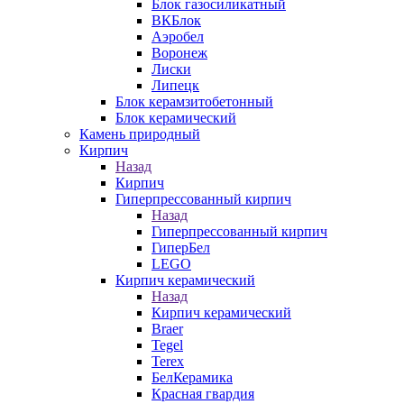
Блок газосиликатный
ВКБлок
Аэробел
Воронеж
Лиски
Липецк
Блок керамзитобетонный
Блок керамический
Камень природный
Кирпич
Назад
Кирпич
Гиперпрессованный кирпич
Назад
Гиперпрессованный кирпич
ГиперБел
LEGO
Кирпич керамический
Назад
Кирпич керамический
Braer
Tegel
Terex
БелКерамика
Красная гвардия