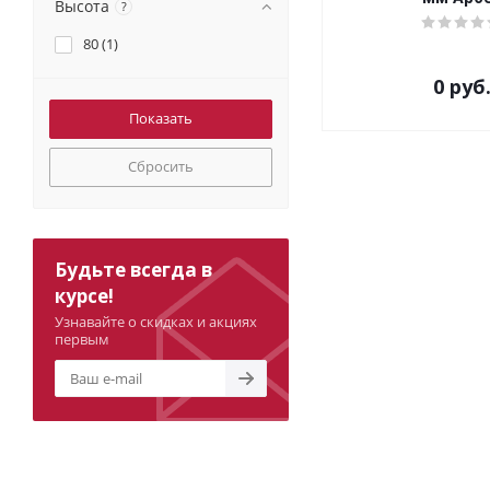
Высота
?
80 (
1
)
0 руб
Сбросить
Будьте всегда в
курсе!
Узнавайте о скидках и акциях
первым