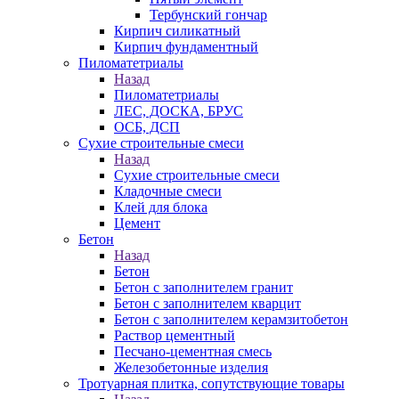
Тербунский гончар
Кирпич силикатный
Кирпич фундаментный
Пиломатетриалы
Назад
Пиломатетриалы
ЛЕС, ДОСКА, БРУС
ОСБ, ДСП
Сухие строительные смеси
Назад
Сухие строительные смеси
Кладочные смеси
Клей для блока
Цемент
Бетон
Назад
Бетон
Бетон с заполнителем гранит
Бетон с заполнителем кварцит
Бетон с заполнителем керамзитобетон
Раствор цементный
Песчано-цементная смесь
Железобетонные изделия
Тротуарная плитка, cопутствующие товары