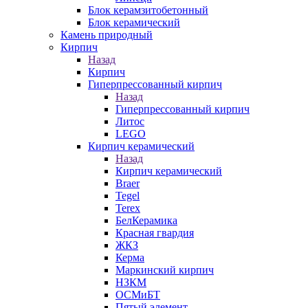
Блок керамзитобетонный
Блок керамический
Камень природный
Кирпич
Назад
Кирпич
Гиперпрессованный кирпич
Назад
Гиперпрессованный кирпич
Литос
LEGO
Кирпич керамический
Назад
Кирпич керамический
Braer
Tegel
Terex
БелКерамика
Красная гвардия
ЖКЗ
Керма
Маркинский кирпич
НЗКМ
ОСМиБТ
Пятый элемент