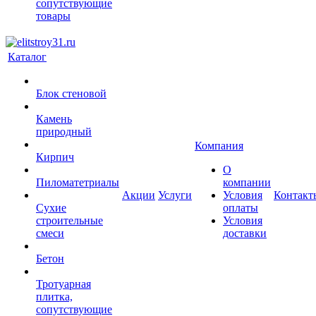
cопутствующие
товары
Каталог
Блок стеновой
Камень
природный
Компания
Кирпич
О
Пиломатетриалы
компании
Акции
Услуги
Условия
Контакт
Сухие
оплаты
строительные
Условия
смеси
доставки
Бетон
Тротуарная
плитка,
cопутствующие